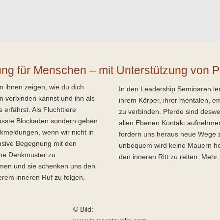
ng für Menschen – mit Unterstützung von P
n ihnen zeigen, wie du dich
In den Leadership Seminaren ler
n verbinden kannst und ihn als
ihrem Körper, ihrer mentalen, emo
erfährst. Als Fluchttiere
zu verbinden. Pferde sind desweg
wusste Blockaden sondern geben
allen Ebenen Kontakt aufnehmen 
ckmeldungen, wenn wir nicht in
fordern uns heraus neue Wege 
ensive Begegnung mit den
unbequem wird keine Mauern hoc
ene Denkmuster zu
den inneren Ritt zu reiten. Me
men und sie schenken uns den
rem inneren Ruf zu folgen.
© Bild: