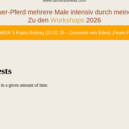
www.tamaratavella.com
euer-Pferd mehrere Male intensiv durch me
Zu den
Workshops
2026
WDR 5 Radio Beitrag (22.02.26 – Diesseits von Eden) „Feuer-P