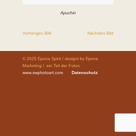
Apuchin
Vorheriges Bild
Nächstes Bild
© 2025 Epona Spirit / designt by Epona
Marketing / ein Teil der Fotos:
www.swphotoart.com
Datenschutz