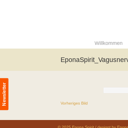
Willkommen
EponaSpirit_Vagusner
Newsletter
Vorheriges Bild
© 2025 Epona Spirit / designt by Epona