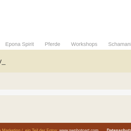
Epona Spirit
Pferde
Workshops
Schaman
v_
 Marketing / ein Teil der Fotos:
www.swphotoart.com
Datenschut