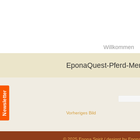
Willkommen
EponaQuest-Pferd-Me
Newsletter
Vorheriges Bild
© 2025 Epona Spirit / designt by Epona