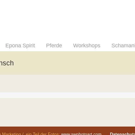
Epona Spirit
Pferde
Workshops
Schaman
nsch
 Marketing / ein Teil der Fotos:
www.swphotoart.com
Datenschut