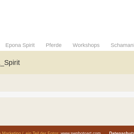
Epona Spirit
Pferde
Workshops
Schaman
Spirit
 Marketing / ein Teil der Fotos:
www.swphotoart.com
Datenschut