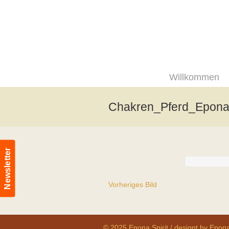
Willkommen
Chakren_Pferd_Epona_
Newsletter
Vorheriges Bild
© 2025 Epona Spirit / designt by Epona