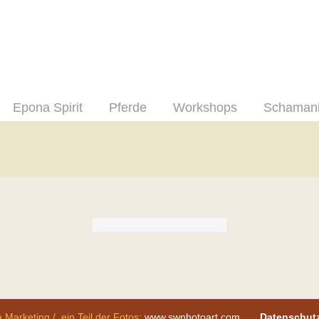
Epona Spirit
Pferde
Workshops
Schaman
 Marketing / ein Teil der Fotos:
www.swphotoart.com
Datenschut