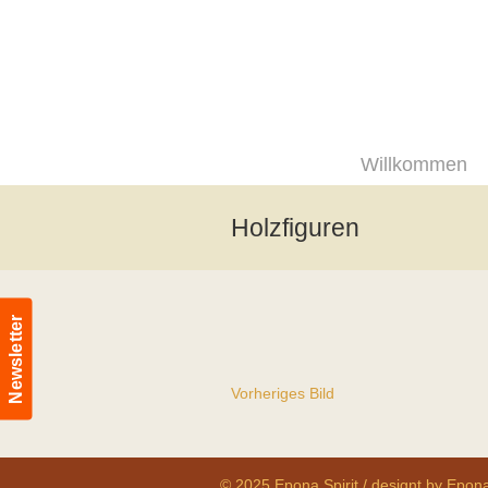
Willkommen
Holzfiguren
Newsletter
Vorheriges Bild
© 2025 Epona Spirit / designt by Epona