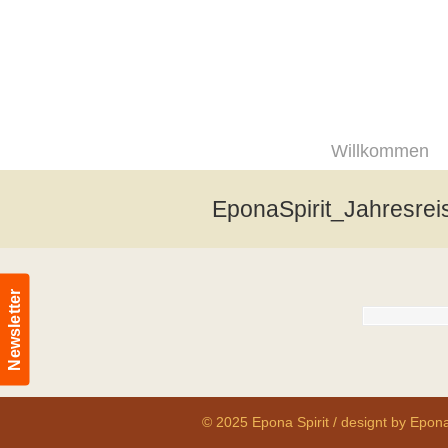
Willkommen
EponaSpirit_Jahresrei
Newsletter
© 2025 Epona Spirit / designt by Epona