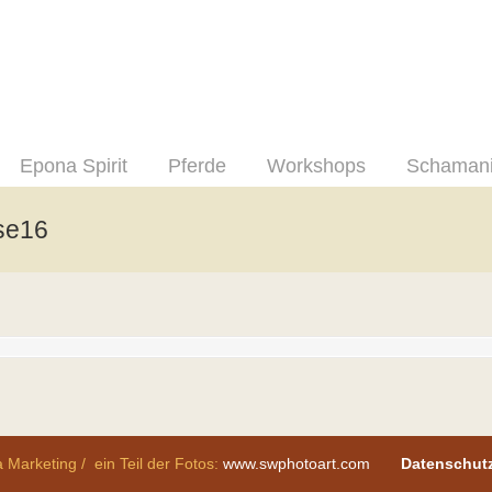
Epona Spirit
Pferde
Workshops
Schaman
se16
 Marketing / ein Teil der Fotos:
www.swphotoart.com
Datenschut