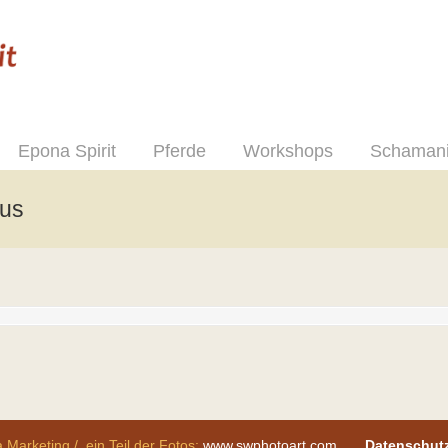
Epona Spirit
Pferde
Workshops
Schaman
aus
 Marketing / ein Teil der Fotos:
www.swphotoart.com
Datenschut