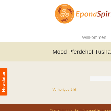
Willkommen
Mood Pferdehof Tüsh
Newsletter
Vorheriges Bild
© 2025 Epona Spirit / designt by Epona