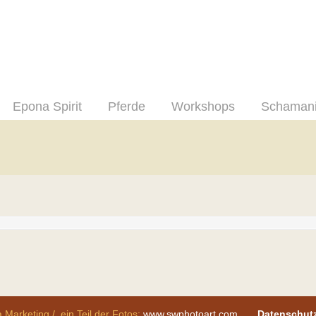
Epona Spirit
Pferde
Workshops
Schaman
 Marketing / ein Teil der Fotos:
www.swphotoart.com
Datenschut