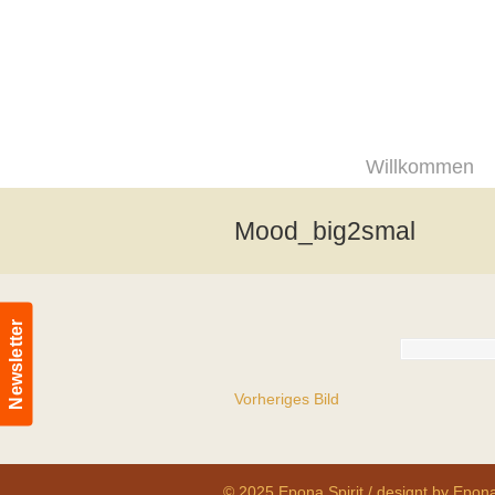
Willkommen
Mood_big2smal
Newsletter
Vorheriges Bild
© 2025 Epona Spirit / designt by Epona