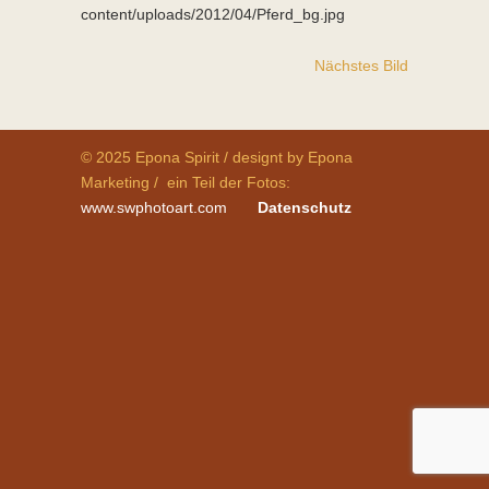
content/uploads/2012/04/Pferd_bg.jpg
Nächstes Bild
© 2025 Epona Spirit / designt by Epona
Marketing / ein Teil der Fotos:
www.swphotoart.com
Datenschutz