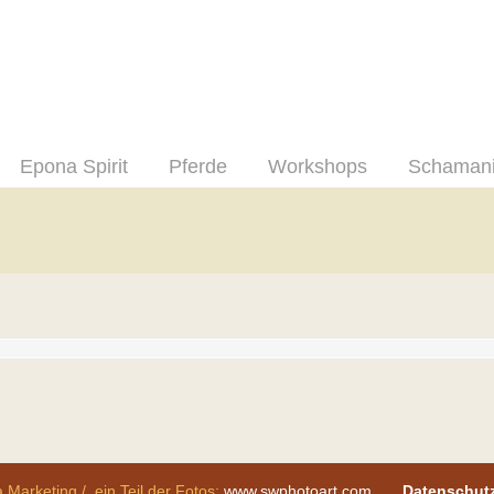
Epona Spirit
Pferde
Workshops
Schaman
 Marketing / ein Teil der Fotos:
www.swphotoart.com
Datenschut