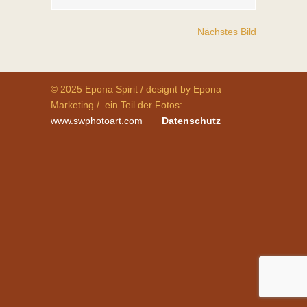
Nächstes Bild
© 2025 Epona Spirit / designt by Epona
Marketing / ein Teil der Fotos:
www.swphotoart.com
Datenschutz