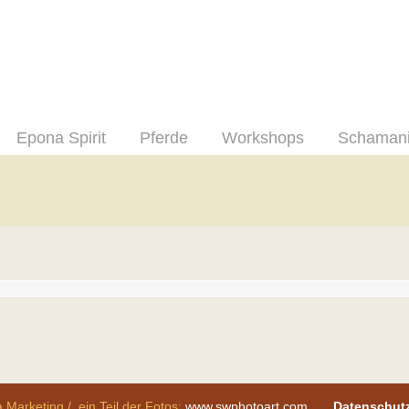
Epona Spirit
Pferde
Workshops
Schaman
 Marketing / ein Teil der Fotos:
www.swphotoart.com
Datenschut