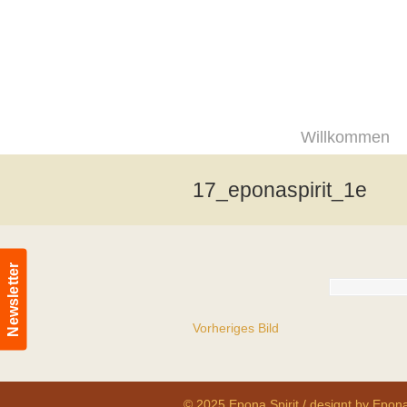
Willkommen
17_eponaspirit_1e
Newsletter
Vorheriges Bild
© 2025 Epona Spirit / designt by Epona