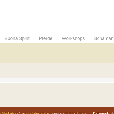
Epona Spirit
Pferde
Workshops
Schaman
 Marketing / ein Teil der Fotos:
www.swphotoart.com
Datenschut