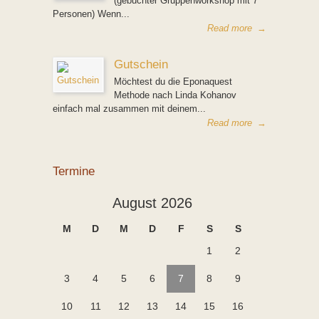
(gebuchter Gruppenworkshop mit 7
Personen) Wenn...
Read more
→
Gutschein
Möchtest du die Eponaquest
Methode nach Linda Kohanov
einfach mal zusammen mit deinem...
Read more
→
Termine
August 2026
M
D
M
D
F
S
S
1
2
3
4
5
6
7
8
9
10
11
12
13
14
15
16