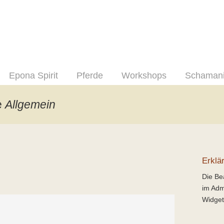
Epona Spirit
Pferde
Workshops
Schaman
e
Allgemein
Erklä
Die Bea
im Adm
Widget