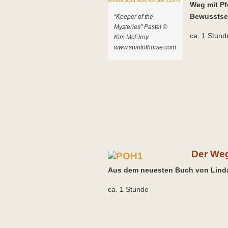
Weg mit Pf
Bewusstse
“Keeper of the
Mysteries” Pastel ©
ca. 1 Stund
Kim McElroy
www.spiritofhorse.com
Der Weg
Aus dem neuesten Buch von Linda
ca. 1 Stunde