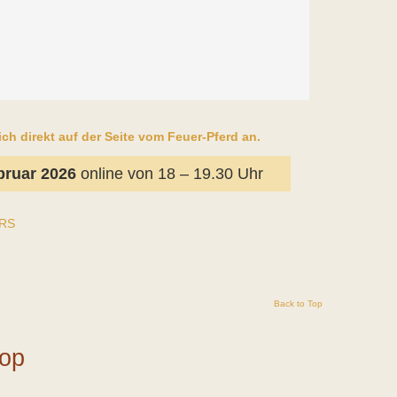
ch direkt auf der Seite vom Feuer-Pferd an.
bruar 2026
online von 18 – 19.30 Uhr
RS
Back to Top
hop