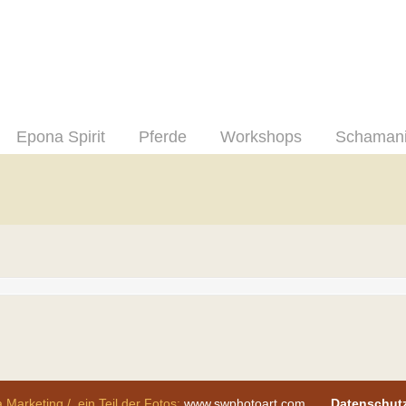
Epona Spirit
Pferde
Workshops
Schaman
 Marketing / ein Teil der Fotos:
www.swphotoart.com
Datenschut