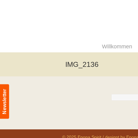
Willkommen
IMG_2136
Newsletter
© 2025 Epona Spirit / designt by Epona