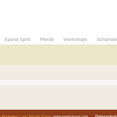
Epona Spirit
Pferde
Workshops
Schaman
 Marketing / ein Teil der Fotos:
www.swphotoart.com
Datenschut