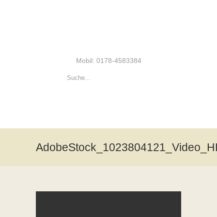
Mobil: 0178-4583384
AdobeStock_1023804121_Video_H