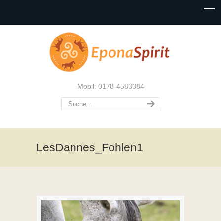
Mobil: 0178-4583384
LesDannes_Fohlen1