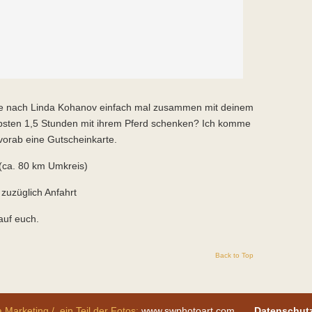
e nach Linda Kohanov einfach mal zusammen mit deinem
ebsten 1,5 Stunden mit ihrem Pferd schenken? Ich komme
orab eine Gutscheinkarte.
(ca. 80 km Umkreis)
zuzüglich Anfahrt
auf euch.
Back to Top
 Marketing / ein Teil der Fotos:
www.swphotoart.com
Datenschut