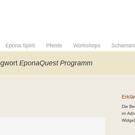
Epona Spirit
Pferde
Workshops
Schaman
agwort
EponaQuest Programm
Erklä
Die Bea
im Adm
Widget